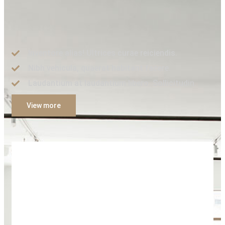
Inventore alias! Ultrices curae reiciendis.
Nibh vehicula, quaerat habitant facere.
Laudantium at laudantium libero. Sollicitudin.
View more